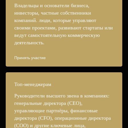
Владельцы и основатели бизнеса,
инвесторы, частные собственники
компаний. люди, которые управляют
своими проектами, развивают стартапы или
ведут самостоятельную коммерческую
деятельность.
Принять участие
Топ-менеджерам
Руководители высшего звена в компаниях:
генеральные директора (CEO),
управляющие партнёры, финансовые
директора (CFO), операционные директора
(COO) и другие ключевые лица,