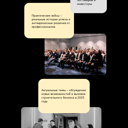
поставщики и
инвесторы
Практические кейсы –
реальные истории успеха и
антикризисные решения от
профессионалов
Актуальные темы – обсуждение
новых возможностей и вызовов
строительного бизнеса в 2025
году