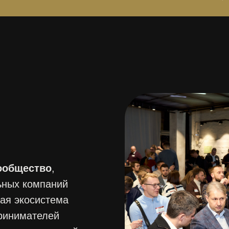
ообщество
,
ьных компаний
лая экосистема
принимателей