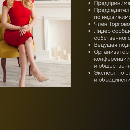
Предпринимат
Председатель
по недвижим
Член Торгов
Лидер сообще
собственного
Ведущая подк
Организатор
конференций,
и обществен
Эксперт по 
и объединен