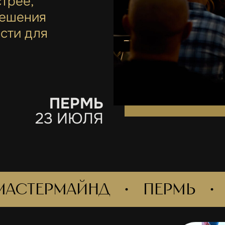
стрее,
решения
сти для
ПЕРМЬ
23 ИЮЛЯ
ермайнд
пермь
23 