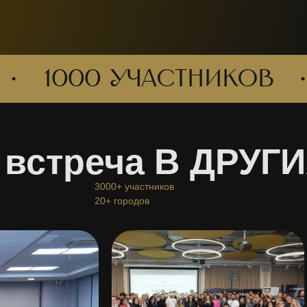
1000 участников
2
 встреча В ДРУГ
3000+ участников
20+ городов