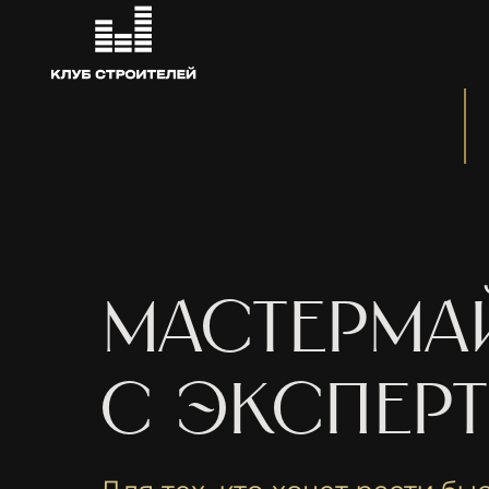
мастерма
с экспер