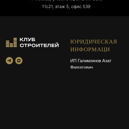
11с21, этаж 5, офис 539
ЮРИДИЧЕСКАЯ
ИНФОРМАЦИ
ИП Галимзянов Азат
Фаргатович
© 2026 Клуб Строителей
ИНН 7411 1415 9658
ОГРНИП 32374 56002
07781
КОНТАКТЫ
ДРУГОЕ
Телефон: +7 (495) 822-18-
По вопросам вступления
98
в клуб