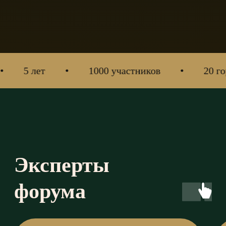
ет
1000 участников
20 городов