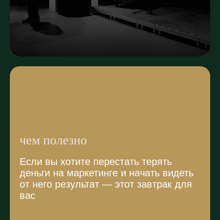
чем полезно
Если вы хотите перестать терять
деньги на маркетинге и начать видеть
от него результат — этот завтрак для
вас