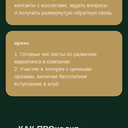
контакты с коллегами, задать вопросы
и получить развернутую обратную связь
призы
1. Готовые чек листы по развитию
маркетинга в компании
2. Участие в лотерее с ценными
призами, включая бесплатное
вступление в клуб