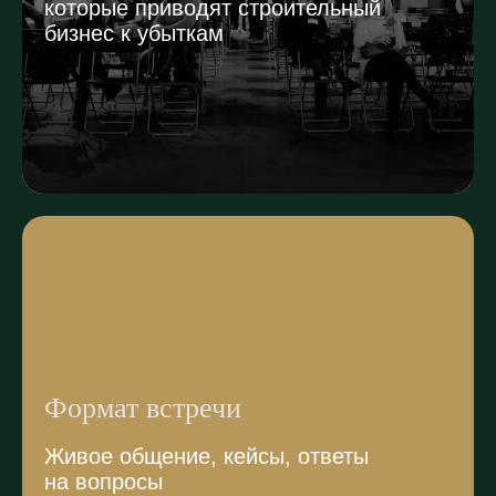
которые приводят строительный
бизнес к убыткам
Формат встречи
Живое общение, кейсы, ответы
на вопросы