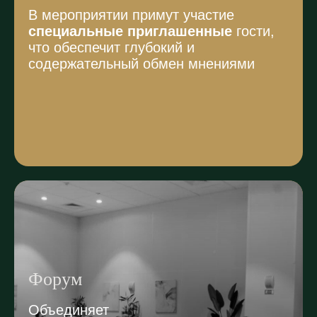
В мероприятии примут участие
специальные приглашенные
гости,
что обеспечит глубокий и
содержательный обмен мнениями
Форум
Объединяет