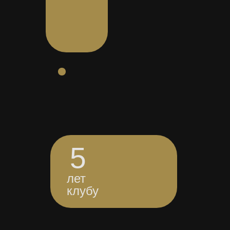
5
лет
клубу